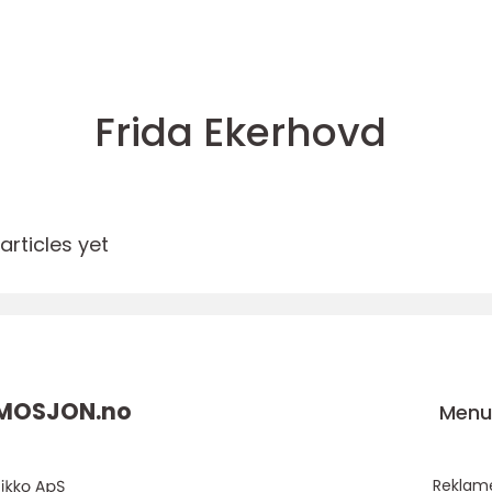
Frida Ekerhovd
rticles yet
SMOSJON.
no
Men
Reklam