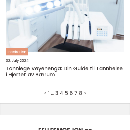
inspiration
02. July 2024
Tannlege Vøyenenga: Din Guide til Tannhelse
i Hjertet av Bærum
<
1
…
3
4
5
6
7
8
>