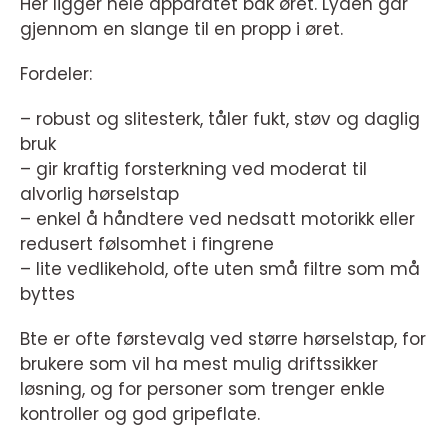
Her ligger hele apparatet bak øret. Lyden går
gjennom en slange til en propp i øret.
Fordeler:
– robust og slitesterk, tåler fukt, støv og daglig
bruk
– gir kraftig forsterkning ved moderat til
alvorlig hørselstap
– enkel å håndtere ved nedsatt motorikk eller
redusert følsomhet i fingrene
– lite vedlikehold, ofte uten små filtre som må
byttes
Bte er ofte førstevalg ved større hørselstap, for
brukere som vil ha mest mulig driftssikker
løsning, og for personer som trenger enkle
kontroller og god gripeflate.