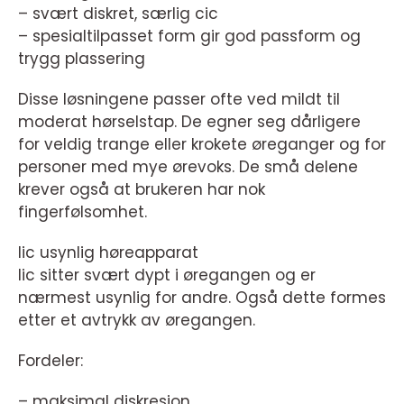
– svært diskret, særlig cic
– spesialtilpasset form gir god passform og
trygg plassering
Disse løsningene passer ofte ved mildt til
moderat hørselstap. De egner seg dårligere
for veldig trange eller krokete øreganger og for
personer med mye ørevoks. De små delene
krever også at brukeren har nok
fingerfølsomhet.
Iic usynlig høreapparat
Iic sitter svært dypt i øregangen og er
nærmest usynlig for andre. Også dette formes
etter et avtrykk av øregangen.
Fordeler:
– maksimal diskresjon