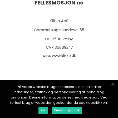
FELLESMOSJON.
no
web:
www.klikko.dk
Menu
På vores website bruges cookies til at huske dine
indstillinger, statistik og personalisering af indhold og
annoncer. Denne information deles med tredjepart. Ved
Reklame
fortsat brug af websiden godkender du cookiepolitikken.
Om oss
Ok
Privatlivspolitik
Cookies