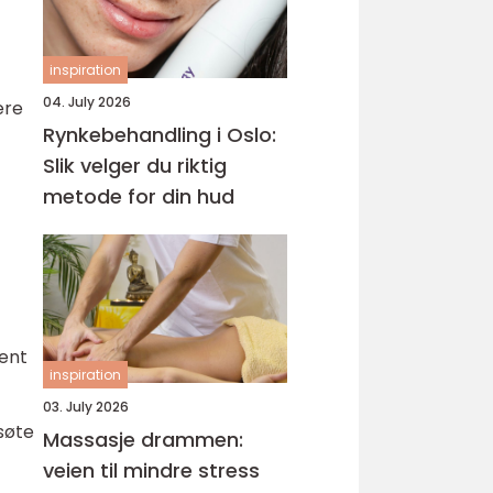
inspiration
04. July 2026
ere
Rynkebehandling i Oslo:
Slik velger du riktig
metode for din hud
rent
inspiration
03. July 2026
søte
Massasje drammen:
veien til mindre stress