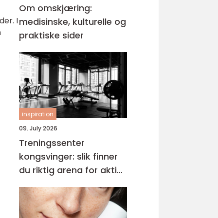
Om omskjæring:
er. I
medisinske, kulturelle og
m
praktiske sider
inspiration
09. July 2026
Treningssenter
kongsvinger: slik finner
du riktig arena for aktiv
hverdag