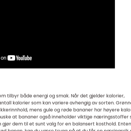
m tilbyr både energi og smak. Når det gjelder kalorier,
tall kalorier som kan variere avhengig av sorten. Grønn
ukkerinnhold, mens gule og røde bananer har høyere kalo
å huske at bananer også inneholder viktige næringsstoffer
 gjør dem til et sunt valg for en balansert kosthold. Ente
r rød banan, kan du være trygg på at du får en næringsrik