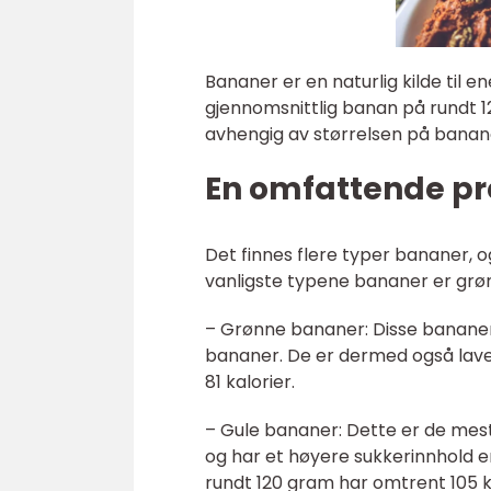
Bananer er en naturlig kilde til e
gjennomsnittlig banan på rundt 1
avhengig av størrelsen på banan
En omfattende pre
Det finnes flere typer bananer, o
vanligste typene bananer er grø
– Grønne bananer: Disse banane
bananer. De er dermed også laver
81 kalorier.
– Gule bananer: Dette er de mest
og har et høyere sukkerinnhold 
rundt 120 gram har omtrent 105 ka