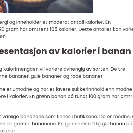
nergi og inneholder et moderat antall kalorier. En
20 gram har omtrent 105 kalorier. Dette antallet kan vari
en.
sentasjon av kalorier i banan
g kalorimengden vil variere avhengig av sorten. De tre
nne bananer, gule bananer og røde bananer.
ne er umodne og har et lavere sukkerinnhold enn modne
e i kalorier. En grønn banan på rundt 100 gram har omt
 vanlige bananene som finnes i butikkene. De er modne, 
enn de grønne bananene. En gjennomsnittlig gul banan på
lorier.