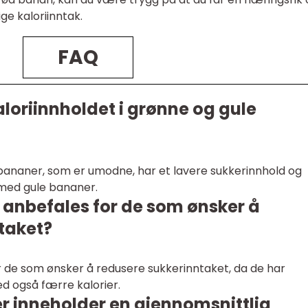
lige kaloriinntak.
FAQ
kaloriinnholdet i grønne og gule
e bananer, som er umodne, har et lavere sukkerinnhold og
med gule bananer.
 anbefales for de som ønsker å
taket?
 de som ønsker å redusere sukkerinntaket, da de har
d også færre kalorier.
r inneholder en gjennomsnittlig