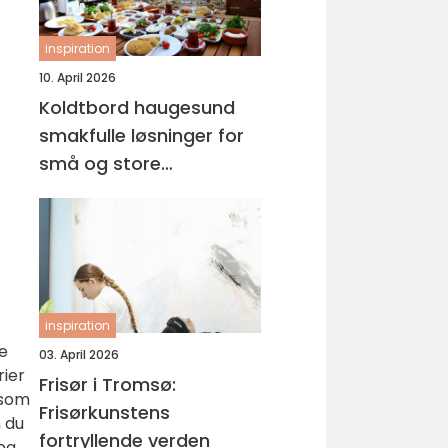
inspiration
10. April 2026
Koldtbord haugesund
smakfulle løsninger for
små og store
anledninger
inspiration
e
03. April 2026
rier
Frisør i Tromsø:
 som
Frisørkunstens
n du
fortryllende verden
 og