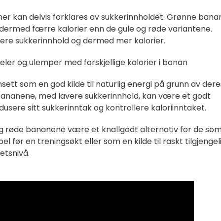
ananer kan delvis forklares av sukkerinnholdet. Grønne bana
dermed færre kalorier enn de gule og røde variantene.
yere sukkerinnhold og dermed mer kalorier.
eler og ulemper med forskjellige kalorier i banan
nsett som en god kilde til naturlig energi på grunn av dere
ananene, med lavere sukkerinnhold, kan være et godt
dusere sitt sukkerinntak og kontrollere kaloriinntaket.
og røde bananene være et knallgodt alternativ for de so
l før en treningsøkt eller som en kilde til raskt tilgjengel
etsnivå.