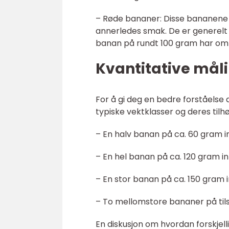
– Røde bananer: Disse bananene e
annerledes smak. De er generelt 
banan på rundt 100 gram har omtr
Kvantitative måli
For å gi deg en bedre forståelse a
typiske vektklasser og deres til
– En halv banan på ca. 60 gram i
– En hel banan på ca. 120 gram in
– En stor banan på ca. 150 gram i
– To mellomstore bananer på til
En diskusjon om hvordan forskjelli