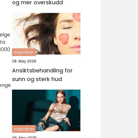
og mer overskudd
følge
 ta
-1000
inspiration
08. May 2026
Ansiktsbehandling for
sunn og sterk hud
renge
inspiration
06. May 2026