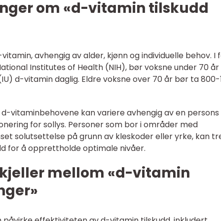
inger om «d-vitamin tilskudd
vitamin, avhengig av alder, kjønn og individuelle behov. I 
ational Institutes of Health (NIH), bør voksne under 70 år
IU) d-vitamin daglig. Eldre voksne over 70 år bør ta 800
at d-vitaminbehovene kan variere avhengig av en persons
onering for sollys. Personer som bor i områder med
set solutsettelse på grunn av kleskoder eller yrke, kan t
dd for å opprettholde optimale nivåer.
skjeller mellom «d-vitamin
inger»
påvirke effektiviteten av d-vitamin tilskudd, inkludert