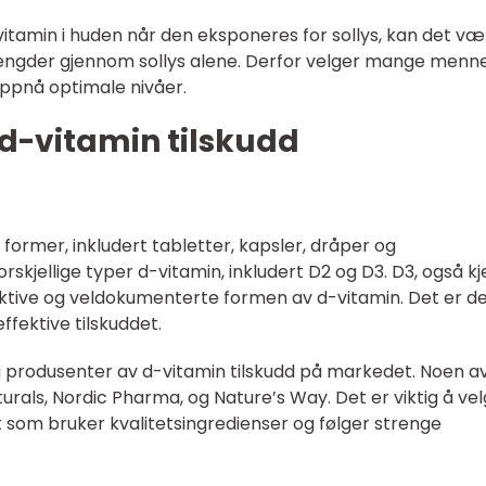
tamin i huden når den eksponeres for sollys, kan det væ
 mengder gjennom sollys alene. Derfor velger mange menn
oppnå optimale nivåer.
d-vitamin tilskudd
 former, inkludert tabletter, kapsler, dråper og
rskjellige typer d-vitamin, inkludert D2 og D3. D3, også kj
aktive og veldokumenterte formen av d-vitamin. Det er de
ffektive tilskuddet.
 produsenter av d-vitamin tilskudd på markedet. Noen a
urals, Nordic Pharma, og Nature’s Way. Det er viktig å vel
nt som bruker kvalitetsingredienser og følger strenge