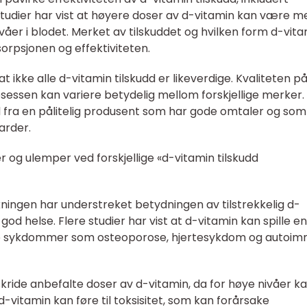
 studier har vist at høyere doser av d-vitamin kan være m
våer i blodet. Merket av tilskuddet og hvilken form d-vit
rpsjonen og effektiviteten.
 at ikke alle d-vitamin tilskudd er likeverdige. Kvaliteten p
essen kan variere betydelig mellom forskjellige merker.
udd fra en pålitelig produsent som har gode omtaler og som
arder.
 og ulemper ved forskjellige «d-vitamin tilskudd
kningen har understreket betydningen av tilstrekkelig d-
od helse. Flere studier har vist at d-vitamin kan spille en
visse sykdommer som osteoporose, hjertesykdom og autoi
rskride anbefalte doser av d-vitamin, da for høye nivåer k
-vitamin kan føre til toksisitet, som kan forårsake