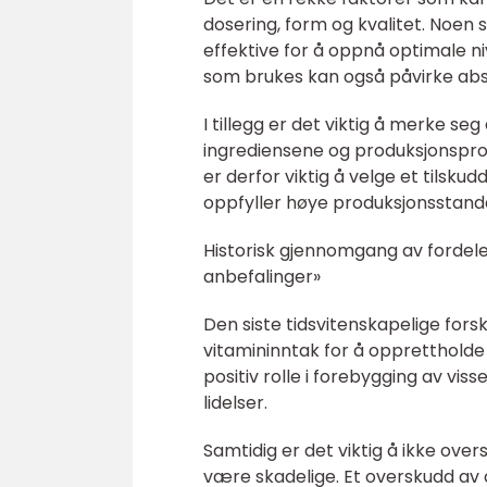
dosering, form og kvalitet. Noen
effektive for å oppnå optimale ni
som brukes kan også påvirke abso
I tillegg er det viktig å merke seg
ingrediensene og produksjonspros
er derfor viktig å velge et tilsk
oppfyller høye produksjonsstand
Historisk gjennomgang av fordeler
anbefalinger»
Den siste tidsvitenskapelige fors
vitamininntak for å opprettholde g
positiv rolle i forebygging av 
lidelser.
Samtidig er det viktig å ikke ove
være skadelige. Et overskudd av d