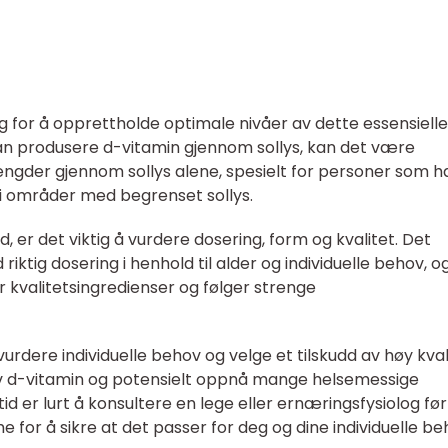
g for å opprettholde optimale nivåer av dette essensielle
n produsere d-vitamin gjennom sollys, kan det være
mengder gjennom sollys alene, spesielt for personer som h
 i områder med begrenset sollys.
d, er det viktig å vurdere dosering, form og kvalitet. Det
riktig dosering i henhold til alder og individuelle behov, o
 kvalitetsingredienser og følger strenge
vurdere individuelle behov og velge et tilskudd av høy kval
k av d-vitamin og potensielt oppnå mange helsemessige
ltid er lurt å konsultere en lege eller ernæringsfysiolog før
e for å sikre at det passer for deg og dine individuelle be