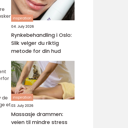
re
esker
inspiration
04. July 2026
Rynkebehandling i Oslo:
Slik velger du riktig
metode for din hud
ent
rfor
v de
inspiration
ge et
03. July 2026
Massasje drammen:
veien til mindre stress