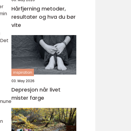
er
Hårfjerning metoder,
amin
resultater og hva du bør
vite
å
 Det
inspiration
03. May 2026
Depresjon når livet
mister farge
mmune
an