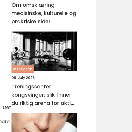
Om omskjæring:
medisinske, kulturelle og
praktiske sider
inspiration
09. July 2026
Treningssenter
kongsvinger: slik finner
du riktig arena for aktiv
. Det
hverdag
bedre