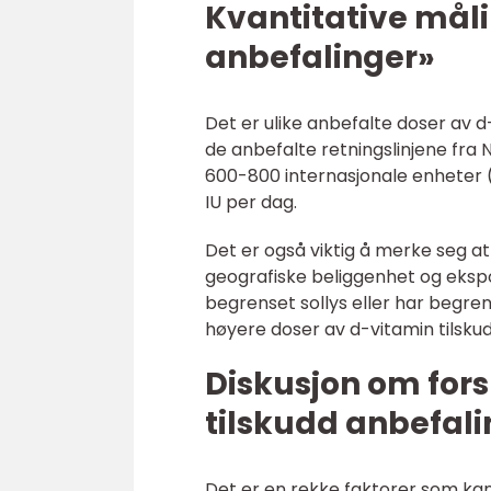
Kvantitative mål
anbefalinger»
Det er ulike anbefalte doser av d-
de anbefalte retningslinjene fra N
600-800 internasjonale enheter (
IU per dag.
Det er også viktig å merke seg 
geografiske beliggenhet og eksp
begrenset sollys eller har begren
høyere doser av d-vitamin tilsku
Diskusjon om for
tilskudd anbefal
Det er en rekke faktorer som kan 