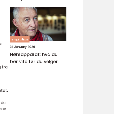
inspiration
ar
31. January 2026
Høreapparat: hva du
bør vite før du velger
g fra
itet,
 du
hov.