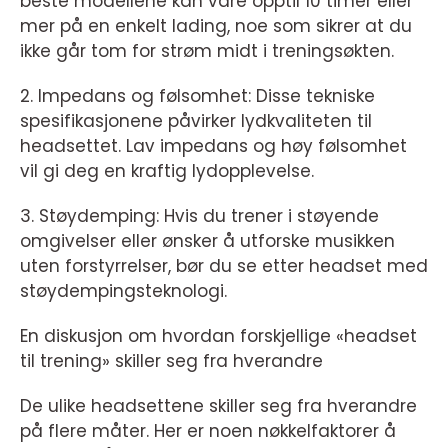
beste modellene kan vare opptil 10 timer eller
mer på en enkelt lading, noe som sikrer at du
ikke går tom for strøm midt i treningsøkten.
2. Impedans og følsomhet: Disse tekniske
spesifikasjonene påvirker lydkvaliteten til
headsettet. Lav impedans og høy følsomhet
vil gi deg en kraftig lydopplevelse.
3. Støydemping: Hvis du trener i støyende
omgivelser eller ønsker å utforske musikken
uten forstyrrelser, bør du se etter headset med
støydempingsteknologi.
En diskusjon om hvordan forskjellige «headset
til trening» skiller seg fra hverandre
De ulike headsettene skiller seg fra hverandre
på flere måter. Her er noen nøkkelfaktorer å