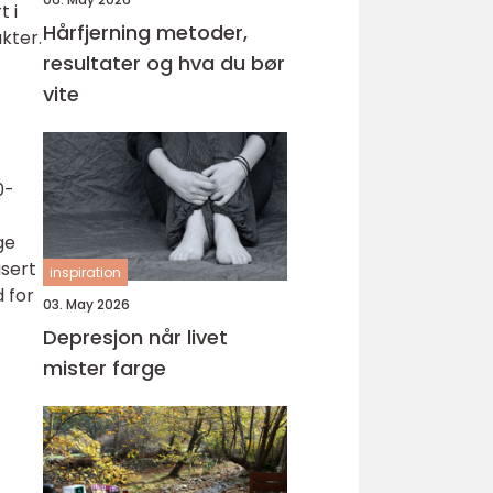
t i
Hårfjerning metoder,
kter.
resultater og hva du bør
vite
0-
ge
usert
inspiration
 for
03. May 2026
Depresjon når livet
mister farge