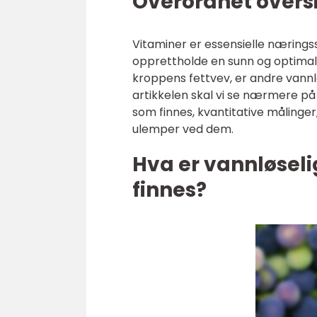
Overordnet oversi
Vitaminer er essensielle næring
opprettholde en sunn og optimal f
kroppens fettvev, er andre vannlø
artikkelen skal vi se nærmere på 
som finnes, kvantitative målinger
ulemper ved dem.
Hva er vannløseli
finnes?