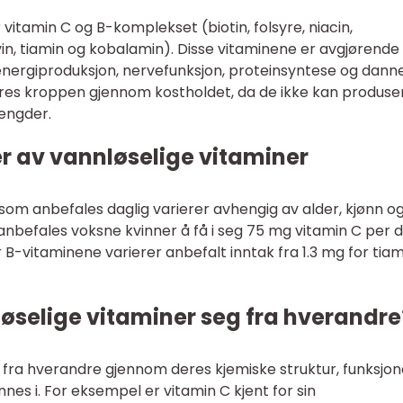
 vitamin C og B-komplekset (biotin, folsyre, niacin,
vin, tiamin og kobalamin). Disse vitaminene er avgjørende 
nergiproduksjon, nervefunksjon, proteinsyntese og dann
øres kroppen gjennom kostholdet, da de ikke kan produse
mengder.
r av vannløselige vitaminer
om anbefales daglig varierer avhengig av alder, kjønn o
 anbefales voksne kvinner å få i seg 75 mg vitamin C per d
vitaminene varierer anbefalt inntak fra 1.3 mg for tiami
løselige vitaminer seg fra hverandre
g fra hverandre gjennom deres kjemiske struktur, funksjone
nes i. For eksempel er vitamin C kjent for sin