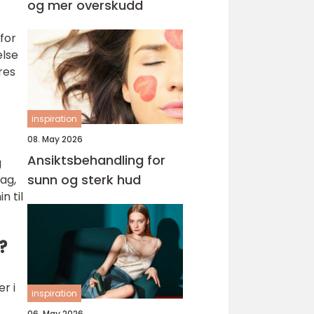
og mer overskudd
for
else
res
inspiration
08. May 2026
Ansiktsbehandling for
g
sunn og sterk hud
ag,
n til
?
r i
inspiration
06. May 2026