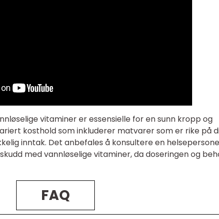
annløselige vitaminer er essensielle for en sunn kropp og
variert kosthold som inkluderer matvarer som er rike på d
kkelig inntak. Det anbefales å konsultere en helsepersone
lskudd med vannløselige vitaminer, da doseringen og be
FAQ