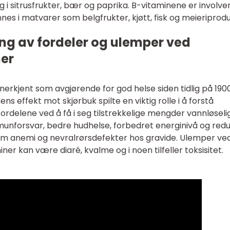
ig i sitrusfrukter, bær og paprika. B-vitaminene er involver
nes i matvarer som belgfrukter, kjøtt, fisk og meieriprodu
ng av fordeler og ulemper ved
ner
anerkjent som avgjørende for god helse siden tidlig på 190
s effekt mot skjørbuk spilte en viktig rolle i å forstå
Fordelene ved å få i seg tilstrekkelige mengder vannløseli
munforsvar, bedre hudhelse, forbedret energinivå og red
om anemi og nevralrørsdefekter hos gravide. Ulemper ved
ner kan være diaré, kvalme og i noen tilfeller toksisitet.