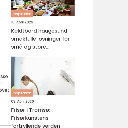
inspiration
10. April 2026
Koldtbord haugesund
smakfulle løsninger for
små og store
anledninger
isse
ll
hovet
inspiration
03. April 2026
Frisør i Tromsø:
Frisørkunstens
fortryllende verden