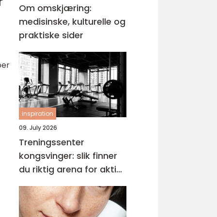
r
Om omskjæring:
medisinske, kulturelle og
praktiske sider
per
inspiration
09. July 2026
Treningssenter
kongsvinger: slik finner
du riktig arena for aktiv
hverdag