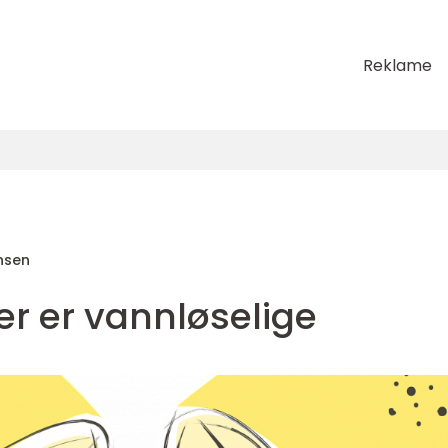
Reklame
nsen
er er vannløselige