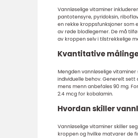
Vannløselige vitaminer inkluderer
pantotensyre, pyridoksin, ribofla
en rekke kroppsfunksjoner som e
av røde blodlegemer. De må tilf
av kroppen selv i tilstrekkelige 
Kvantitative målinge
Mengden vannløselige vitaminer s
individuelle behov. Generelt sett
mens menn anbefales 90 mg. For B-
2.4 mcg for kobalamin.
Hvordan skiller vann
Vannløselige vitaminer skiller se
kroppen og hvilke matvarer de fin