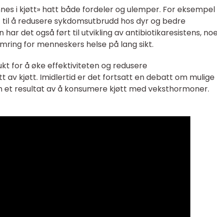
innes i kjøtt» hatt både fordeler og ulemper. For eksempel
tt til å redusere sykdomsutbrudd hos dyr og bedre
har det også ført til utvikling av antibiotikaresistens, no
ring for menneskers helse på lang sikt.
kt for å øke effektiviteten og redusere
 av kjøtt. Imidlertid er det fortsatt en debatt om mulige
 et resultat av å konsumere kjøtt med veksthormoner.