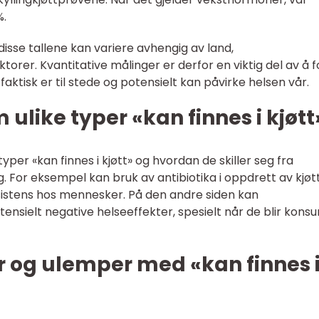
%.
disse tallene kan variere avhengig av land,
rer. Kvantitative målinger er derfor en viktig del av å f
faktisk er til stede og potensielt kan påvirke helsen vår.
 ulike typer «kan finnes i kjøtt
 typer «kan finnes i kjøtt» og hvordan de skiller seg fra
. For eksempel kan bruk av antibiotika i oppdrett av kjøt
aresistens hos mennesker. På den andre siden kan
ensielt negative helseeffekter, spesielt når de blir kons
er og ulemper med «kan finnes 