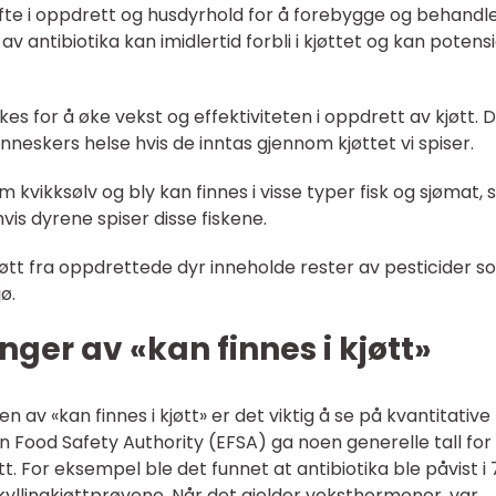
s ofte i oppdrett og husdyrhold for å forebygge og behandl
antibiotika kan imidlertid forbli i kjøttet og kan potensi
 for å øke vekst og effektiviteten i oppdrett av kjøtt. D
skers helse hvis de inntas gjennom kjøttet vi spiser.
 kvikksølv og bly kan finnes i visse typer fisk og sjømat,
hvis dyrene spiser disse fiskene.
n kjøtt fra oppdrettede dyr inneholde rester av pesticider 
jø.
ger av «kan finnes i kjøtt»
 av «kan finnes i kjøtt» er det viktig å se på kvantitative
n Food Safety Authority (EFSA) ga noen generelle tall for
tt. For eksempel ble det funnet at antibiotika ble påvist i
kyllingkjøttprøvene. Når det gjelder veksthormoner, var