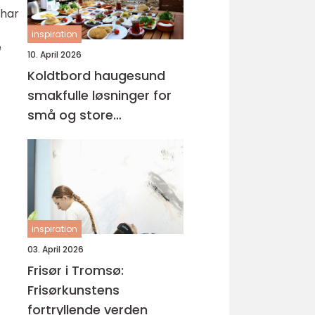
 har
inspiration
e
10. April 2026
Koldtbord haugesund
smakfulle løsninger for
små og store
anledninger
inspiration
03. April 2026
Frisør i Tromsø:
Frisørkunstens
fortryllende verden