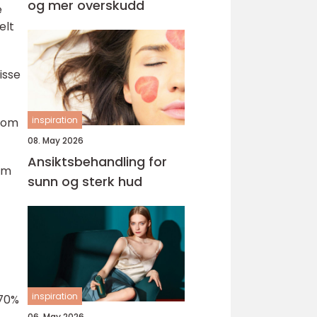
og mer overskudd
e
elt
isse
inspiration
 som
08. May 2026
Ansiktsbehandling for
som
sunn og sterk hud
inspiration
 70%
06. May 2026