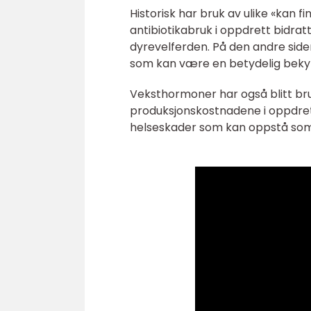
Historisk har bruk av ulike «kan f
antibiotikabruk i oppdrett bidra
dyrevelferden. På den andre siden 
som kan være en betydelig bekym
Veksthormoner har også blitt bru
produksjonskostnadene i oppdrett
helseskader som kan oppstå som