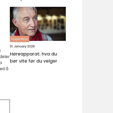
inspiration
31. January 2026
e
Høreapparat: hva du
rdeler
bør vite før du velger
a
Ved å