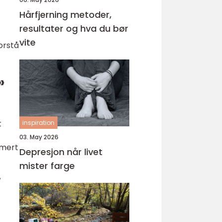
Hårfjerning metoder,
resultater og hva du bør
vite
orstå
»
t
inspiration
03. May 2026
umert
Depresjon når livet
mister farge
i