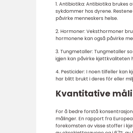
1. Antibiotika: Antibiotika bruke
sykdommer hos dyrene. Restene av 
påvirke menneskers helse.
2. Hormoner: Veksthormoner brukes
hormonene kan også påvirke menne
3. Tungmetaller: Tungmetaller som
igjen kan påvirke kjøttkvaliteten 
4. Pesticider: I noen tilfeller ka
har blitt brukt i deres fôr eller mil
Kvantitative målin
For å bedre forstå konsentrasjonen
målinger. En rapport fra Europea
forekomsten av visse stoffer i kjø
av oksekjøttprøvene og i 67% av 