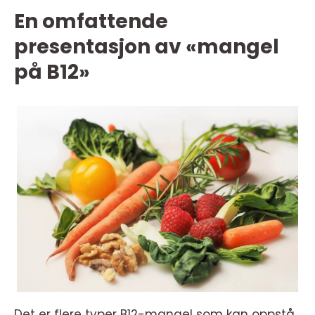
En omfattende
presentasjon av «mangel
på B12»
Det er flere typer B12-mangel som kan oppstå.