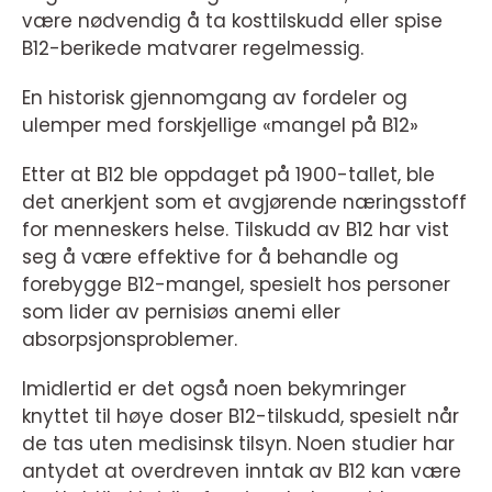
være nødvendig å ta kosttilskudd eller spise
B12-berikede matvarer regelmessig.
En historisk gjennomgang av fordeler og
ulemper med forskjellige «mangel på B12»
Etter at B12 ble oppdaget på 1900-tallet, ble
det anerkjent som et avgjørende næringsstoff
for menneskers helse. Tilskudd av B12 har vist
seg å være effektive for å behandle og
forebygge B12-mangel, spesielt hos personer
som lider av pernisiøs anemi eller
absorpsjonsproblemer.
Imidlertid er det også noen bekymringer
knyttet til høye doser B12-tilskudd, spesielt når
de tas uten medisinsk tilsyn. Noen studier har
antydet at overdreven inntak av B12 kan være