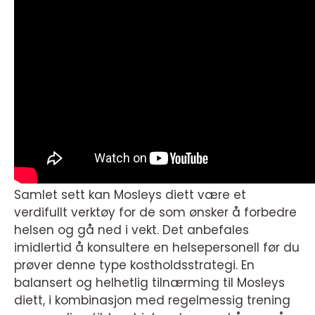
Samlet sett kan Mosleys diett være et
verdifullt verktøy for de som ønsker å forbedre
helsen og gå ned i vekt. Det anbefales
imidlertid å konsultere en helsepersonell før du
prøver denne type kostholdsstrategi. En
balansert og helhetlig tilnærming til Mosleys
diett, i kombinasjon med regelmessig trening