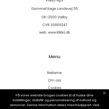
web:
www.klikko.dk
Menu
Reklame
Om oss
Cookies
På vores website bruges cookies til at huske dine
Kontakt Oss
indstillinger, statistik og personalisering af indhold og
Sitemap
annoncer. Denne information deles med tredjepart. Ved