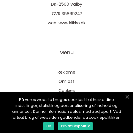
web:
www.klikko.dk
Menu
Reklame
Om oss
Cookies
På vores website bruges cookies til at huske dine
Kontakt Oss
indstillinger, statistik og personalisering af indhold og
Sitemap
annoncer. Denne information deles med tredjepart. Ved
fortsat brug af websiden godkender du cookiepolitikken.
Ok
Privatlivspolitik