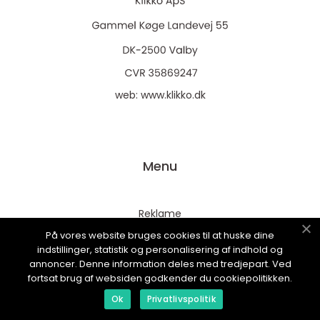
web:
www.klikko.dk
Menu
Reklame
Om oss
På vores website bruges cookies til at huske dine
indstillinger, statistik og personalisering af indhold og
Cookies
annoncer. Denne information deles med tredjepart. Ved
fortsat brug af websiden godkender du cookiepolitikken.
Kontakt Oss
Ok
Privatlivspolitik
Sitemap