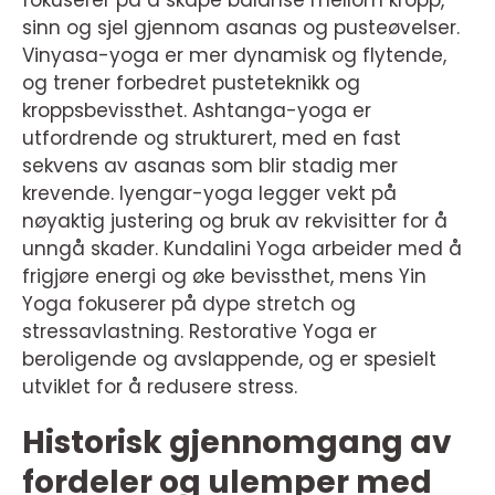
fokuserer på å skape balanse mellom kropp,
sinn og sjel gjennom asanas og pusteøvelser.
Vinyasa-yoga er mer dynamisk og flytende,
og trener forbedret pusteteknikk og
kroppsbevissthet. Ashtanga-yoga er
utfordrende og strukturert, med en fast
sekvens av asanas som blir stadig mer
krevende. Iyengar-yoga legger vekt på
nøyaktig justering og bruk av rekvisitter for å
unngå skader. Kundalini Yoga arbeider med å
frigjøre energi og øke bevissthet, mens Yin
Yoga fokuserer på dype stretch og
stressavlastning. Restorative Yoga er
beroligende og avslappende, og er spesielt
utviklet for å redusere stress.
Historisk gjennomgang av
fordeler og ulemper med